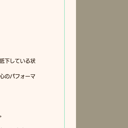
低下している状
心のパフォーマ
﻿