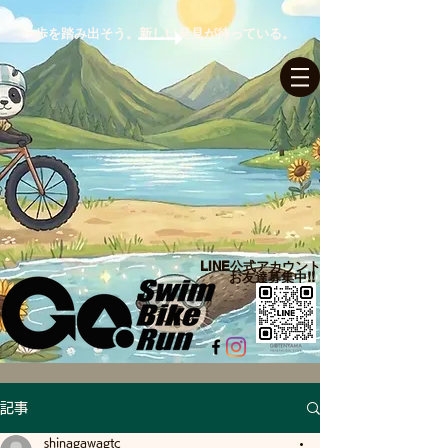
一歩を踏み出そう。新しい発見が待っている。
ログイン
LINE公式アカウント​
お友達募集中!!
記事
shinagawagtc