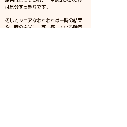
結果はどうであれ、一生懸命泳いだ後
は気分すっきりです。
そしてシニアなわれわれは一時の結果
や一瞬の栄光に一喜一憂している時間
はないのです。
次回の800m TTは…