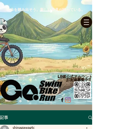
一歩を踏み出そう。新しい発見が待っている。
ログイン
LINE公式アカウント​
お友達募集中!!
記事
shinagawagtc