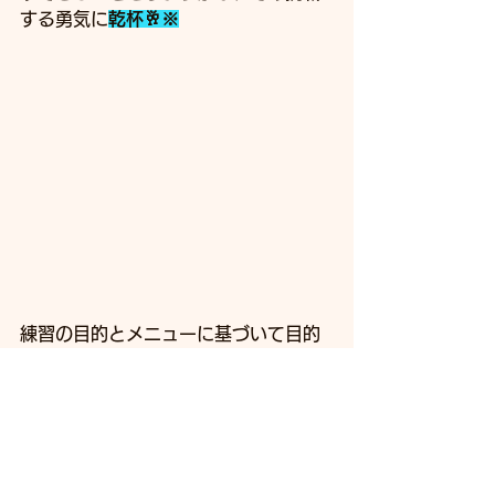
する勇気に
乾杯🥂※
練習の目的とメニューに基づいて目的
を達成するためのアプローチ方法を自
分なりに解釈しようとすると、これぐ
らいのざっくりした感じになってしま
います😓
そこはやはりH先生や小林コーチに確