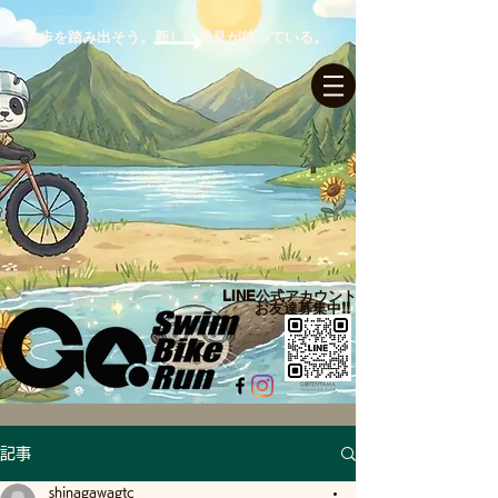
一歩を踏み出そう。新しい発見が待っている。
ログイン
LINE公式アカウント​
お友達募集中!!
記事
shinagawagtc