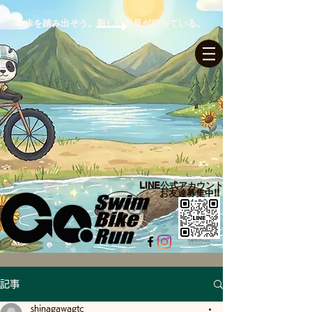
一歩を踏み出そう。新しい発見が待っている。
ログイン
LINE公式アカウント​
お友達募集中!!
記事
shinagawagtc