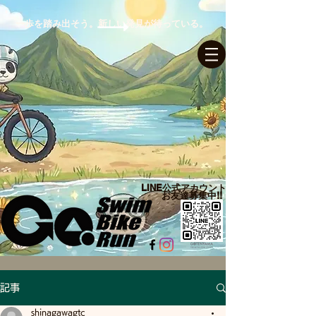
一歩を踏み出そう。新しい発見が待っている。
ログイン
LINE公式アカウント​
お友達募集中!!
記事
shinagawagtc