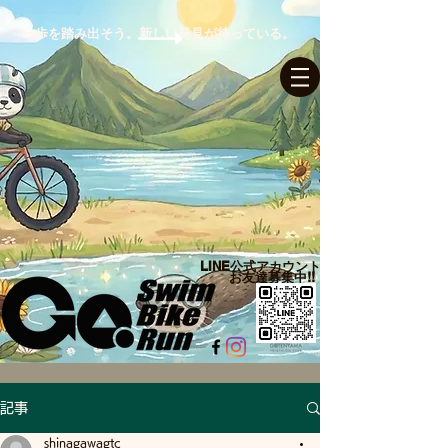
一歩を踏み出そう。新しい発見が待っている。
ログイン
LINE公式アカウント​
お友達募集中!!
記事
shinagawagtc