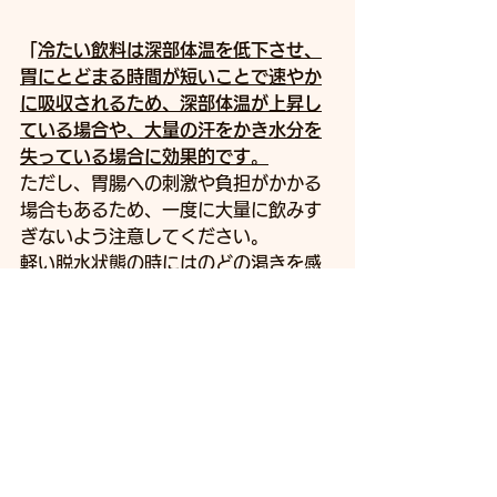
「
冷たい飲料は深部体温を低下させ、
胃にとどまる時間が短いことで速やか
に吸収されるため、深部体温が上昇し
ている場合や、大量の汗をかき水分を
失っている場合に効果的です
。
ただし、胃腸への刺激や負担がかかる
場合もあるため、一度に大量に飲みす
ぎないよう注意してください。 
軽い脱水状態の時にはのどの渇きを感
じません。」
https://www.netsuzero.jp/learning/l
e17#:~:text=%E5%86%B7%E3%81
%9F%E3%81%84%E9%A3%B2%E
6%96%99%E3%81%AF%E6%B7%
B1%E9%83%A8%E4%BD%93%E6
%B8%A9,%E6%B8%87%E3%81%8