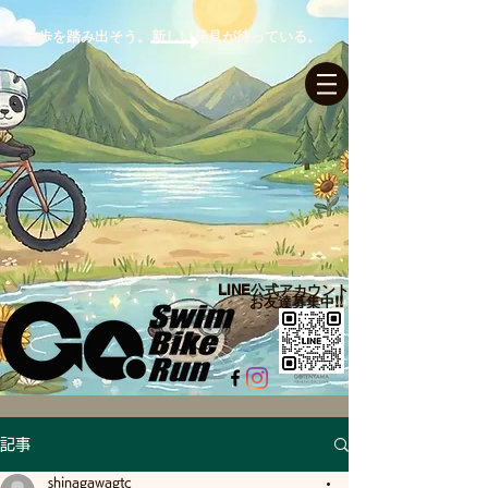
一歩を踏み出そう。新しい発見が待っている。
ログイン
LINE公式アカウント​
お友達募集中!!
記事
shinagawagtc