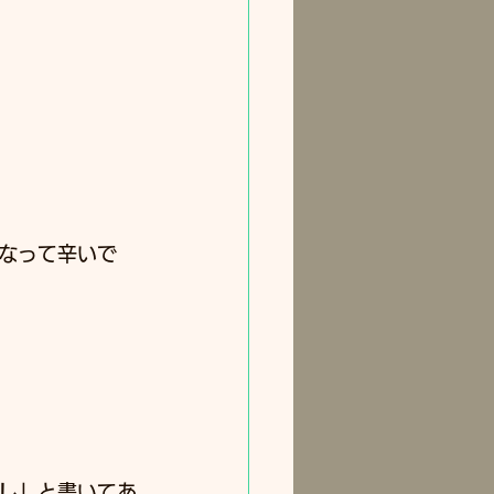
なって辛いで
し
」と書いてあ