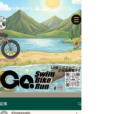
一歩を踏み出そう。新しい発見が待っている。
ログイン
LINE公式アカウント​
お友達募集中!!
記事
shinagawagtc