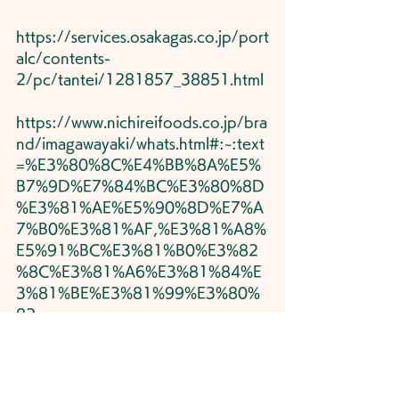
https://services.osakagas.co.jp/port
alc/contents-
2/pc/tantei/1281857_38851.html
https://www.nichireifoods.co.jp/bra
nd/imagawayaki/whats.html#:~:text
=%E3%80%8C%E4%BB%8A%E5%
B7%9D%E7%84%BC%E3%80%8D
%E3%81%AE%E5%90%8D%E7%A
7%B0%E3%81%AF,%E3%81%A8%
E5%91%BC%E3%81%B0%E3%82
%8C%E3%81%A6%E3%81%84%E
3%81%BE%E3%81%99%E3%80%
82
https://www.hituzi.co.jp/hituzigusa/
2022/06/29/nameanddialect-01/