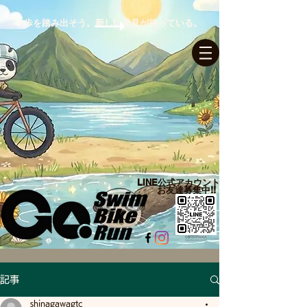
一歩を踏み出そう。新しい発見が待っている。
ログイン
LINE公式アカウント​
お友達募集中!!
記事
shinagawagtc