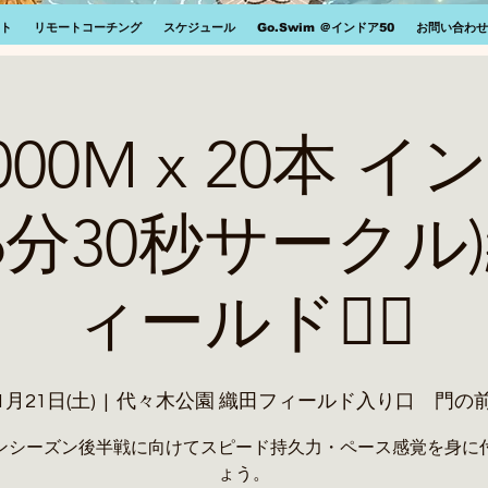
ト
リモートコーチング
スケジュール
Go.Swim ＠インドア50
お問い合わせ
 1000M x 20本 
(6分30秒サークル
ィールド🏃‍♂️
1月21日(土)
  |  
代々木公園 織田フィールド入り口 門の
ンシーズン後半戦に向けてスピード持久力・ペース感覚を身に
ょう。