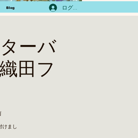
ログイン
Blog
インターバ
)織田フ
前
付けまし