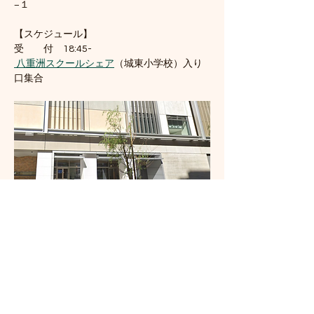
−１
【スケジュール】
受　　付　18:45-　
 八重洲スクールシェア
（城東小学校）入り
口集合
八重洲スクールシェア入り口（城東小学校）
続きを読む >>