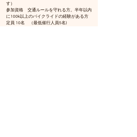
す）
参加資格　交通ルールを守れる方。半年以内
に100k以上のバイクライドの経験がある方
定員 10名　（最低催行人員5名)
【ルート】（予定）
新木場駅〜荒川〜熊谷往復（約180k)　途中
休憩3回予定  
続きを読む >>
このイベントをシェア