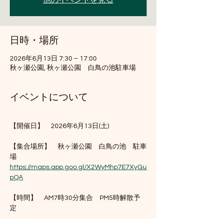
他のイベントを見る
日時・場所
2026年6月13日 7:30 – 17:00
秋ヶ瀬公園, 秋ヶ瀬公園 白鳥の池駐車場
イベントについて
【開催日】　2026年6月13日(土)
【集合場所】　秋ヶ瀬公園　白鳥の池　駐車
場   
https://maps.app.goo.gl/X2WyMhp7E7XyGu
pQA
【時間】　AM7時30分集合　PM5時解散予
定