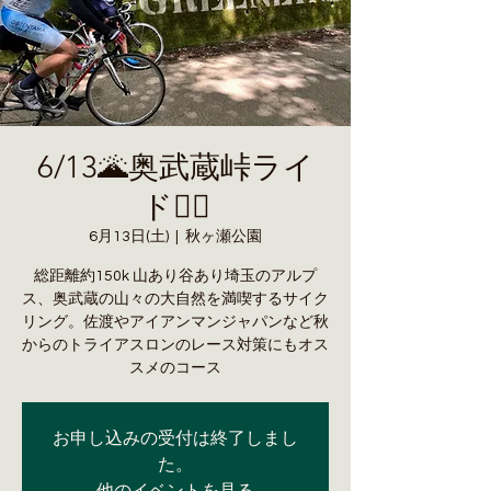
6/13🌋奥武蔵峠ライ
ド🚴‍♀️
6月13日(土)
  |  
秋ヶ瀬公園
総距離約150k 山あり谷あり埼玉のアルプ
ス、奥武蔵の山々の大自然を満喫するサイク
リング。佐渡やアイアンマンジャパンなど秋
からのトライアスロンのレース対策にもオス
スメのコース
お申し込みの受付は終了しまし
た。