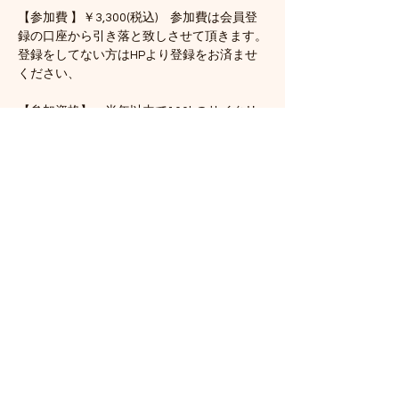
【参加費 】￥3,300(税込)　参加費は会員登
録の口座から引き落と致しさせて頂きます。
登録をしてない方はHPより登録をお済ませ
ください、
【参加資格】　半年以内で100kのサイクリ
ング経験者　みんなで楽しくサイクリングが
できる方
続きを読む >>
このイベントをシェア