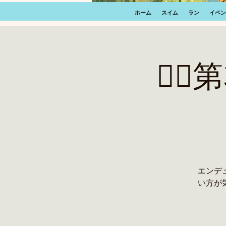
ホーム
スイム
ラン
イベン
🏊‍♂
エンデ
い方が