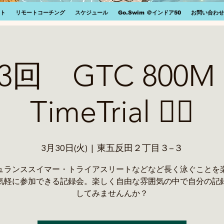
ト
リモートコーチング
スケジュール
Go.Swim ＠インドア50
お問い合わせ
️第3回 GTC 800M
TimeTrial 🏊‍♂️
3月30日(火)
  |  
東五反田２丁目３−３
ュランススイマー・トライアスリートなどなど長く泳ぐことを
気軽に参加できる記録会。楽しく自由な雰囲気の中で自分の記