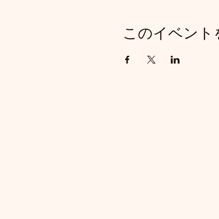
その他 12日(金)那覇空港
このイベント
キャンセルについて 7日前
すのであらかじめご了承く
保険GotenyamaTri
ださい。
スケジュール(予定)
◆3月12日（金）
11時 那
ます。 途中各自ランチ 1
16時 ランニングまたはス
◆3月13日（土）
9時～ バイクライド 約60-
13時
15時 スイムまたはラン