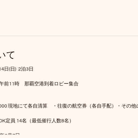
いて
14日(日) 2泊3日
日 午前11時 那覇空港到着ロビー集合
,000 現地にて各自清算 ・往復の航空券（各自手配）・その
K定員 14名（最低催行人数8名）
年3月7日