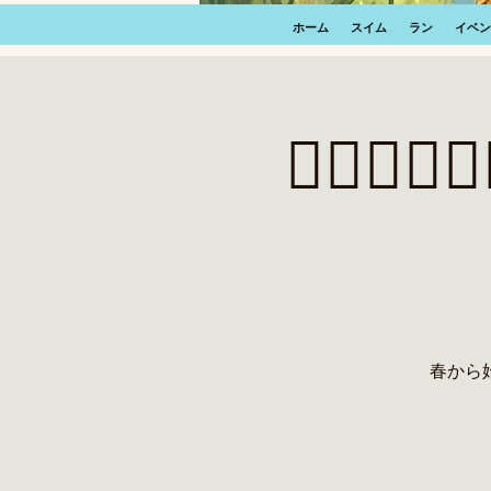
ホーム
スイム
ラン
イベン
🏃‍♂️
春から