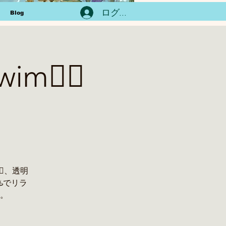
ログイン
Blog
im🏊‍♀️
️、透明
♨️でリラ
す。