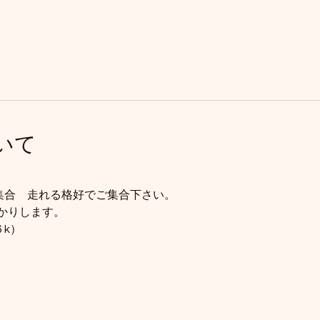
いて
駅集合　走れる格好でご集合下さい。
かりします。
６k）