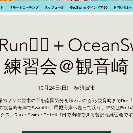
ト
リモートコーチング
スケジュール
Go.Swim ＠インドア50
お問い合わせ
Run🏃‍♂️＋OceanSw
練習会＠観音崎
10月24日(日)
  |  
横須賀市
のヤシの並木の下を南国気分を味わいながら観音崎までRun🏃‍♂
観音崎海岸でSwim🏊‍♂️、馬堀海岸へ走って戻り、締めはBath
クス。Run・Swim・Bathを1日で満喫できる贅沢な練習会で