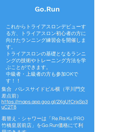
Go.Run
これからトライアスロンデビューす
る方、トライアスロン初心者の方に
向けたランニング練習会を開催しま
す。
トライアスロンの基礎となるランニ
ングの技術やトレーニング方法を学
ぶことができます。
中級者・上級者の方も参加OKで
す！！
集合 パレスサイドビル横（平川門交
差点前）
https://maps.app.goo.gl/2XgUfCrjxSp3
uC2T8
着替え・シャワーは「Re.Ra.Ku PRO
竹橋皇居前店」をGo.Run価格にて利