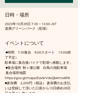
日時・場所
2023年10月28日 7:30 – 13:00 JST
道満グリーンパーク（彩湖）
イベントについて
 ■時間　7:30集合　8:00スタート　13:00(終
了予定）
駐車場に集合後バイクで彩湖へ移動します。
 ■集合場所  秋ヶ瀬公園　白鳥の池駐車場　
 集合場所地図 　
https://goo.gl/maps/EavkrVdsQb4rmx6P6
■参加費　2,200円（税込） 参加費のお支払
いは登録して頂いた口座から10日締め26日
引き落とし致します。 
会員登録がお済みでない方は
こちら
から登録
をお願いします。