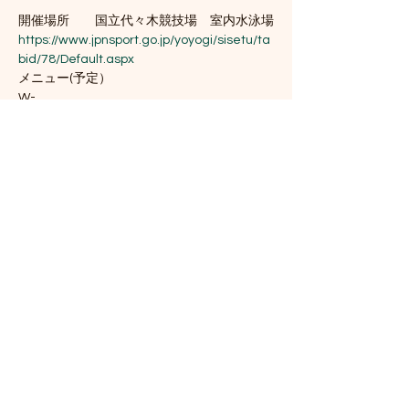
開催場所　　国立代々木競技場　室内水泳場
https://www.jpnsport.go.jp/yoyogi/sisetu/ta
bid/78/Default.aspx
メニュー(予定）
W-
up+Dril   200M                                                           
①50M(1'10)x3dec　x4set
②50M(1'05)+100M(2'10)+200M(4'20)  x3set
続きを読む >>
このイベントをシェア