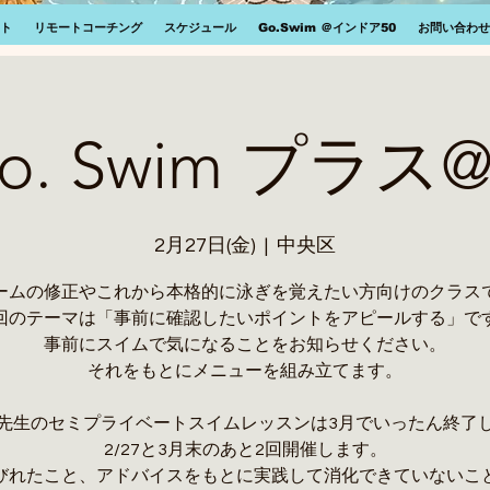
ト
リモートコーチング
スケジュール
Go.Swim ＠インドア50
お問い合わせ
 Go. Swim プラ
2月27日(金)
  |  
中央区
ームの修正やこれから本格的に泳ぎを覚えたい方向けのクラス
回のテーマは「事前に確認したいポイントをアピールする」で
事前にスイムで気になることをお知らせください。
それをもとにメニューを組み立てます。
先生のセミプライベートスイムレッスンは3月でいったん終了
2/27と3月末のあと2回開催します。
びれたこと、アドバイスをもとに実践して消化できていないこ