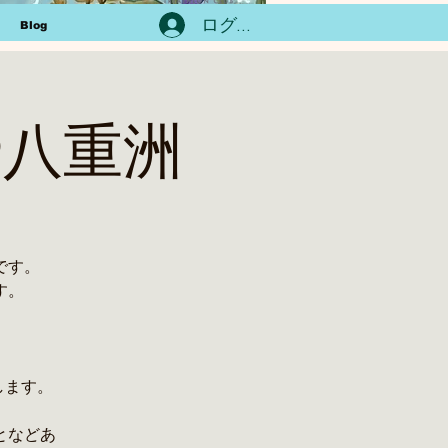
ログイン
Blog
ス@八重洲
です。
す。
します。
となどあ