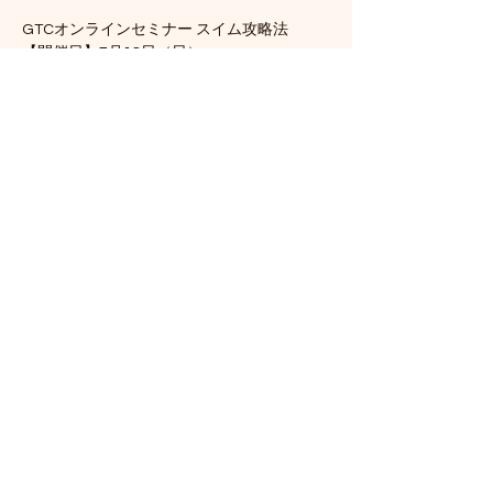
GTCオンラインセミナー スイム攻略法
【開催日】7月18日（日）
【時間】    20:00~21:00
【参加費】無料
【内容】
・誰もが陥る欠点とは？
続きを読む >>
このイベントをシェア
©2020 御殿山トライアスロンクラブ
(Gotenyama Triathlon Club)