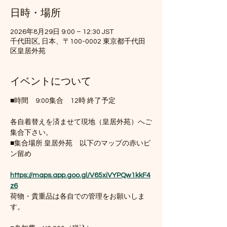
日時・場所
2026年8月29日 9:00 – 12:30 JST
千代田区, 日本、〒100-0002 東京都千代田
区皇居外苑
イベントについて
■時間　9:00集合　12時 終了予定
各自着替えを済ませて現地（皇居外苑）へご
集合下さい。
■集合場所 皇居外苑　以下のマップの赤いピ
ン留め　
https://maps.app.goo.gl/V65xiVYPQw1kkF4
z6
荷物・貴重品は各自での管理をお願いしま
す。