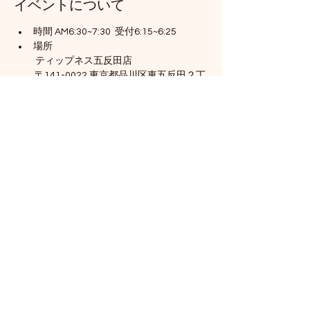
イベントについて
時間 AM6:30~7:30  受付6:15~6:25
場所
　　 ティップネス五反田店
          〒141-0022 東京都品川区東五反田２丁
目３−３
          JR山手線 / 都営浅草線 / 東急池上線
          五反田駅から徒歩3分
続きを読む >>
このイベントをシェア