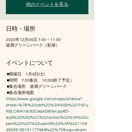
他のイベントを見る
日時・場所
2020年12月04日 7:00 – 11:00
道満グリーンパーク（彩湖）
イベントについて
 ■開催日　1月9日(土)
 ■時間　7:00集合　10:00(終了予定）
 ■集合場所　道満グリーンパーク
 ■集合場所地図 
https://www.google.com/maps/d/drive?
state=%7B%22ids%22%3A%5B%221h91y
RSLCWA7dc6ZUepvD93wUpy6D-
eyS%22%5D%2C%22action%22%3A%22o
pen%22%2C%22userId%22%3A%221109
48258165151177949%22%7D&usp=sharin