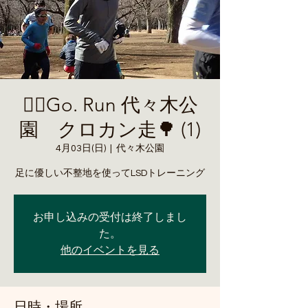
🏃‍♂️Go. Run 代々木公
園 クロカン走🌳 (1)
4月03日(日)
  |  
代々木公園
足に優しい不整地を使ってLSDトレーニング
お申し込みの受付は終了しまし
た。
他のイベントを見る
日時・場所