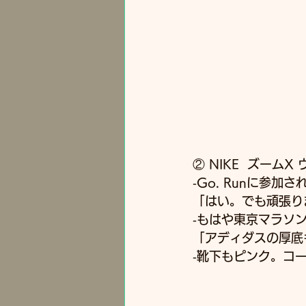
② NIKE  ズー
‐Go. Runに参
「はい。でも頑張り
‐もはや東京マラソ
「アディダスの厚底
‐靴下もピンク。コ