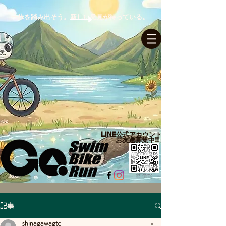
一歩を踏み出そう。新しい発見が待っている。
ログイン
LINE公式アカウント​
お友達募集中!!
記事
shinagawagtc