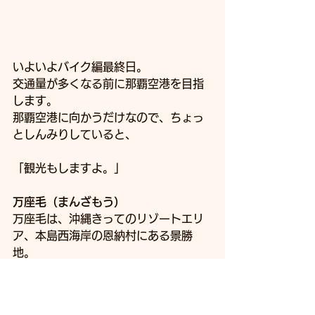
いよいよバイク編最終日。
交通量が多くなる前に那覇空港を目指
します。
那覇空港に向かうだけなので、ちょっ
としんみりしていると、
「観光もしますよ。」
万座毛（まんざもう）
万座毛は、沖縄きってのリゾートエリ
ア、本島西海岸の恩納村にある景勝
地。
隆起した珊瑚岩から成る高さ約20メー
トルの絶壁に、象の鼻のような形をし
た岩があるのが象徴的です。 