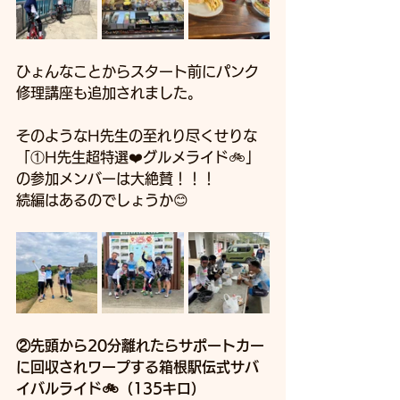
ひょんなことからスタート前にパンク
修理講座も追加されました。
そのようなH先生の至れり尽くせりな
「①H先生超特選❤️グルメライド🚲」
の参加メンバーは大絶賛！！！
続編はあるのでしょうか😊
②先頭から20分離れたらサポートカー
に回収されワープする箱根駅伝式サバ
イバルライド🚲（135キロ）