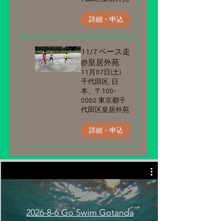
詳細・申込
11/7 ペース走
@皇居外苑
11月07日(土)
千代田区, 日
本、〒100-
0002 東京都千
代田区皇居外苑
詳細・申込
2026-8-6 Go Swim Gotanda