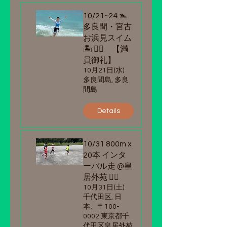
10/21~24 🏊
多良間・宮古
お浜見スイム
🏝️ 🏊‍♂️ 【満
員御礼】
10月21日(水)
多良間島, 多良
間島
Details
10/31 800m x
20本 インタ
ーバル走 @皇
居外苑 🏃‍♂️
10月31日(土)
千代田区, 日
本、〒100-
0002 東京都千
代田区皇居外苑