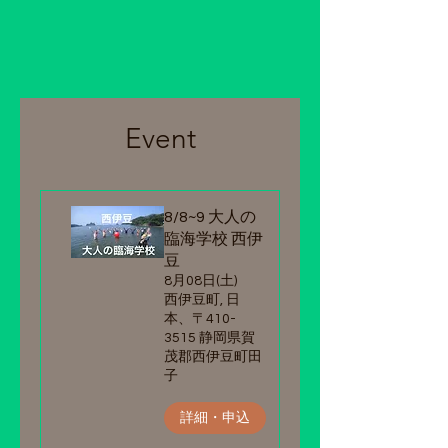
Event
8/8~9 大人の
臨海学校 西伊
豆
8月08日(土)
西伊豆町, 日
本、〒410-
3515 静岡県賀
茂郡西伊豆町田
子
詳細・申込