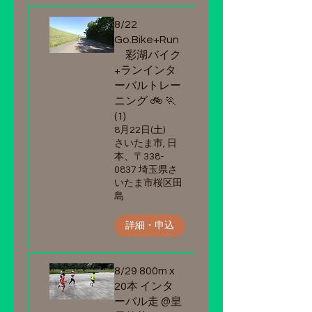
8/22
Go.Bike+Run
彩湖バイク
+ランインタ
ーバルトレー
ニング 🚲 🏃
(1)
8月22日(土)
さいたま市, 日
本、〒338-
0837 埼玉県さ
いたま市桜区田
島
詳細・申込
8/29 800m x
20本 インタ
ーバル走 @皇